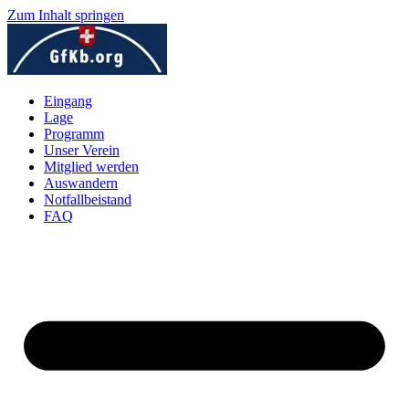
Zum Inhalt springen
Eingang
Lage
Programm
Unser Verein
Mitglied werden
Auswandern
Notfallbeistand
FAQ