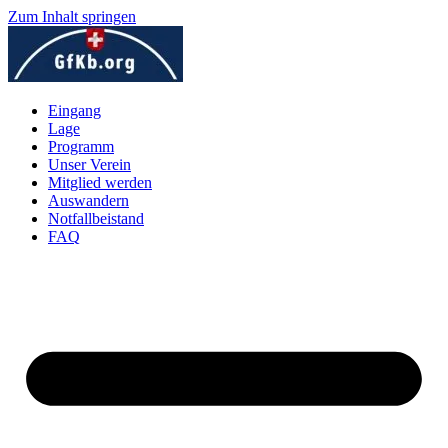
Zum Inhalt springen
Eingang
Lage
Programm
Unser Verein
Mitglied werden
Auswandern
Notfallbeistand
FAQ