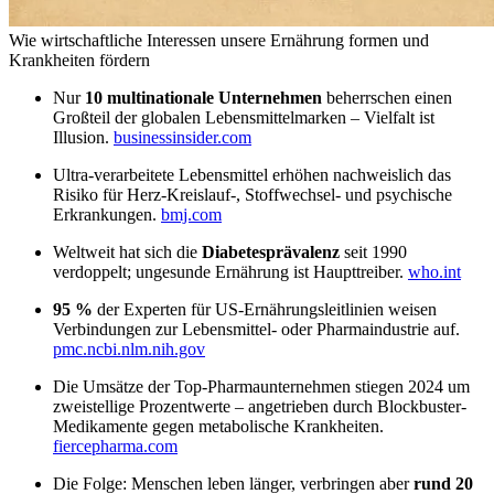
Wie wirtschaftliche Interessen unsere Ernährung formen und
Krankheiten fördern
Nur
10 multinationale Unternehmen
beherrschen einen
Großteil der globalen Lebensmittel­marken – Vielfalt ist
Illusion.
businessinsider.com
Ultra-verarbeitete Lebensmittel erhöhen nachweislich das
Risiko für Herz-Kreislauf-, Stoffwechsel- und psychische
Erkrankungen.
bmj.com
Weltweit hat sich die
Diabetes­prävalenz
seit 1990
verdoppelt; ungesunde Ernährung ist Haupttreiber.
who.int
95 %
der Experten für US-Ernährungsleitlinien weisen
Verbindungen zur Lebensmittel- oder Pharmaindustrie auf.
pmc.ncbi.nlm.nih.gov
Die Umsätze der Top-Pharmaunternehmen stiegen 2024 um
zweistellige Prozentwerte – angetrieben durch Blockbuster-
Medikamente gegen metabolische Krankheiten.
fiercepharma.com
Die Folge: Menschen leben länger, verbringen aber
rund 20