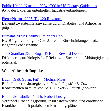
Public Health Nutrition 2024: COI in US Dietary Guidelines
95 % der Experten unterhielten Industrie­verbindungen.
FiercePharma 2025: Top-20 Revenues
Benennt zweistellige Zuwächse durch Diabetes- und Adipositas­
präparate.
Eurostat 2024: Healthy Life Years Gap
EU-Bürger verbringen Ø 20 Jahre mit Einschränkungen trotz
längerer Lebens­spanne.
The Guardian 2024: Sugar & Brain Reward Debate
Diskutiert neuro­biologische Effekte von Zucker und Abhängigkeits­
potenzial.
Weiterführende Impulse
Buch: „Salt, Sugar, Fat“ – Michael Moss
Enthüllt interne Strategien von Nestlé, PepsiCo & Co.,
Konsumenten mithilfe von Salz, Zucker & Fett zu „hooken“.
Buch: „Metabolical“ – Dr. Robert Lustig
Verbindet Ernährungs­politik, Insulin­stoffwechsel und chronische
Krankheiten – mit praktischen Ernährungs­plänen.