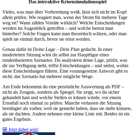
Das interaktive Krisensimulationsspiel
Vieles, was man über Vorbereitung weiß, lässt sich nicht im Kopf
allein prüfen. Wie reagiert man, wenn der Strom für mehrere Tage
weg ist? Wann zählen Vorräte wirklich? Welche Entscheidungen
werden im Augenblick getroffen – und welche bereut man
hinterher? Solche Fragen kann man theoretisch wälzen, oder man
spielt sie einmal durch, bevor sie ernst werden.
Genau dafür ist
Deine Lage – Dein Plan
gedacht. In einer
moderierten Sitzung wirst du selbst zur Hauptfigur eines
rundenbasierten Szenarios. Du analysierst deine Lage, prüfst, was
dir zur Verfügung steht, triffst Entscheidungen – und siehst, wohin
diese Entscheidungen führen. Eine vorausgesetzte Antwort gibt es
nicht; das Szenario hat mehrere mögliche Wege.
Am Ende bekommst du eine persönliche Auswertung als PDF –
nicht als Zeugnis, sondern als Spiegel. Sie zeigt, wo du sicher
gehandelt hast und welche Stellen es lohnen würde, vor einem
Ernstfall noch einmal zu prüfen. Manche verlassen die Sitzung
beruhigter als vorher, weil sie gemerkt haben, dass sie mehr können,
als sie dachten. Andere nehmen eine kleine Liste mit. Beides ist ein
gutes Ergebnis.
🎒 Jetzt dabei sein!