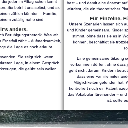
 die jeder im Alltag schon kennt –
hast – und damit eine Antwort auf
. Sie betrifft uns selbst, und sie
würdest, die ein theoretischer Pl
f einen zählen könnten – Familie,
Für Einzelne. F
nem zufällig nahe sind.
Unsere Szenarien lassen sich a
r’s anders.
und Kinder gemeinsam. Kinder spü
h Beruhigungsrhetorik. Was wir
stimmt, ohne dass sie es in W
 Ernstfall zählt – Aufmerksamkeit,
können, beschäftigt sie trotz
nge die Lage es noch erlaubt.
so
verwenden. Sie zeigt sich, wenn
Eine gemeinsame Sitzung s
nkreten Lage, in einem Gespräch
vorkommen dürfen, ohne dass jem
kzeugen, die geübt sein wollen.
geht nicht darum, Kindern beizub
dass eine Familie miteinand
Möglichkeiten gefunden hat. W
kontrolliert noch ein Patentrezep
das Vokabular füreinander – und 
ist, sollte 