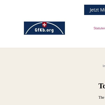
Jetzt M
Statute
I