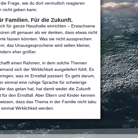
 die Frage, wie du dort vermutlich reagieren
an nicht geben kann.
ür Familien. Für die Zukunft.
uch für ganze Haushalte einrichten – Erwachsene
ren oft genauer als wir denken, dass etwas nicht
orte fassen könnten. Was sie nicht aussprechen
dem; das Unausgesprochene wird selten kleiner,
ndern eher größer.
chafft einen Rahmen, in dem solche Themen
and sich der Wirklichkeit ausgeliefert fühlt. Es
ringen, was im Ernstfall passiert. Es geht darum,
er einmal eine ruhige Sprache für schwierige
er das getan hat, hat damit weder die Zukunft
t für den Ernstfall. Aber Eltern und Kinder kennen
wissen, dass das Thema in der Familie nicht tabu
es einmal Wirklichkeit werden.